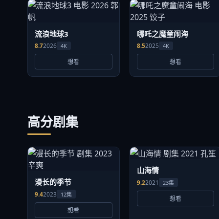
流浪地球3
哪吒之魔童闹海
8.7
2026
8.5
2025
4K
4K
想看
想看
高分剧集
山海情
漫长的季节
9.2
2021
23集
9.4
2023
12集
想看
想看