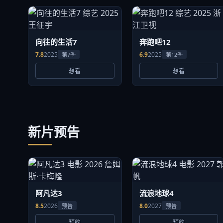
向往的生活7
奔跑吧12
7.8
2025
6.9
2025
第7季
第12季
想看
想看
新片预告
阿凡达3
流浪地球4
8.5
2026
8.0
2027
预告
预告
预约
预约