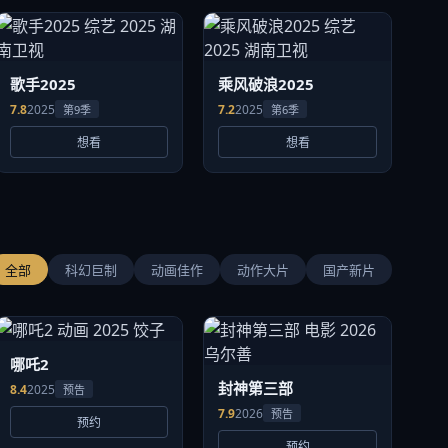
歌手2025
乘风破浪2025
7.8
2025
7.2
2025
第9季
第6季
想看
想看
全部
科幻巨制
动画佳作
动作大片
国产新片
哪吒2
封神第三部
8.4
2025
预告
7.9
2026
预告
预约
预约