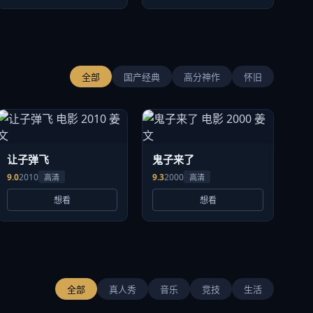
全部
国产经典
高分神作
怀旧
让子弹飞
鬼子来了
9.0
2010
9.3
2000
高清
高清
想看
想看
全部
真人秀
音乐
竞技
生活