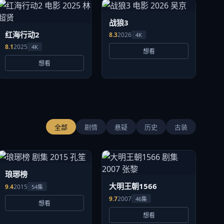
战狼3
红海行动2
8.3
2026
4K
8.1
2025
4K
想看
想看
全部
剧情
悬疑
历史
古装
琅琊榜
大明王朝1566
9.4
2015
54集
9.7
2007
46集
想看
想看