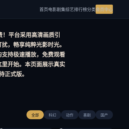
首页
电影
剧集
综艺
排行榜
分类
会员中心
费！平台采用
高清画质
引
打扰，畅享纯粹光影时光。
均支持极速播放，
免费观看
这里开始。本页面展示真实
待正式版。
全部
科幻
动作
喜剧
国产