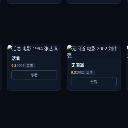
活着
无间道
9.3
1994
高清
9.3
2002
高清
想看
想看