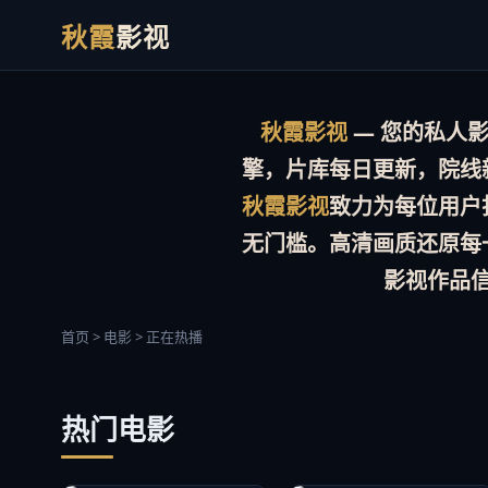
秋霞
影视
秋霞影视
— 您的私人影院
擎，片库
每日更新
，院线
秋霞影视
致力为每位用户
无门槛。
高清画质
还原每
影视作品
首页 > 电影 > 正在热播
热门电影